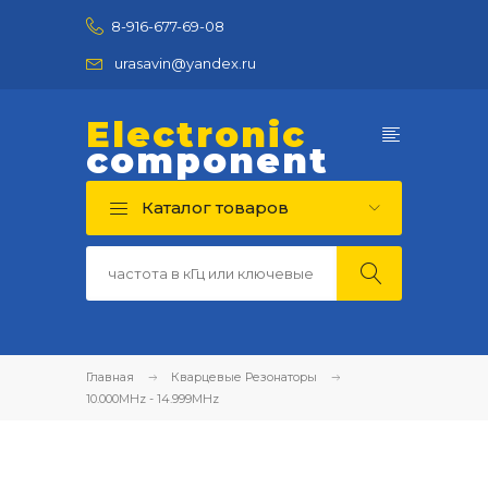
8-916-677-69-08
urasavin@yandex.ru
Electronic
component
Каталог товаров
Главная
Кварцевые Резонаторы
10.000MHz - 14.999MHz