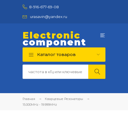
8-916-677-69-08
urasavin@yandex.ru
Electronic
component
Каталог товаров
Главная
Кварцевые Резонаторы
15.000MHz - 19.999MHz