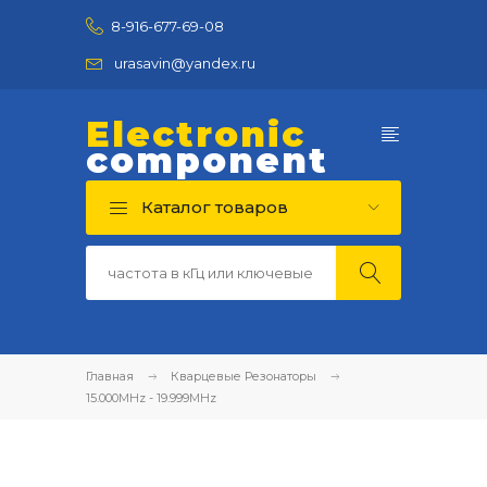
8-916-677-69-08
urasavin@yandex.ru
Electronic
component
Каталог товаров
Главная
Кварцевые Резонаторы
15.000MHz - 19.999MHz