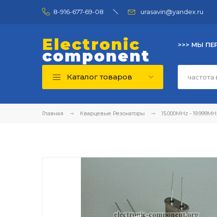
8-916-677-69-08
urasavin@yandex.ru
Electronic
>>> МЫ ПЕ
component
Каталог товаров
Главная
Кварцевые Резонаторы
15.000MHz - 19.999MH