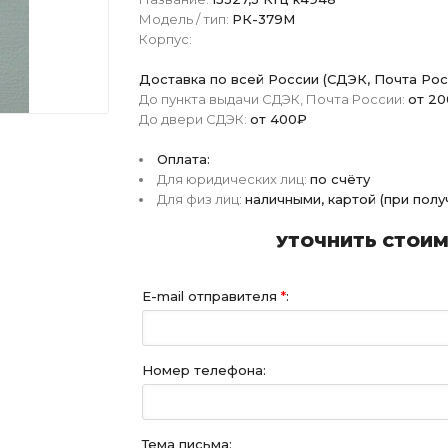
Модель / тип:
РК-379М
Корпус:
Доставка по всей России (СДЭК, Почта Рос
До пункта выдачи СДЭК, Почта России:
от 2
До двери СДЭК:
от 400₽
Оплата:
Для юридических лиц:
по счёту
Для физ лиц:
наличными, картой (при пол
УТОЧНИТЬ СТОИМО
E-mail отправителя
*
:
Номер телефона:
Тема письма: