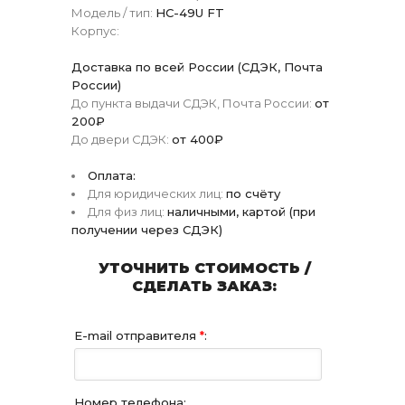
Модель / тип:
HC-49U FT
Корпус:
Доставка по всей России (СДЭК, Почта
России)
До пункта выдачи СДЭК, Почта России:
от
200₽
До двери СДЭК:
от 400₽
Оплата:
Для юридических лиц:
по счёту
Для физ лиц:
наличными, картой (при
получении через СДЭК)
УТОЧНИТЬ СТОИМОСТЬ /
СДЕЛАТЬ ЗАКАЗ:
E-mail отправителя
*
:
Номер телефона: