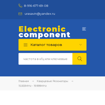
8-916-677-69-08
urasavin@yandex.ru
Electronic
component
Каталог товаров
Главная
Кварцевые Резонаторы
15.000MHz - 19.999MHz