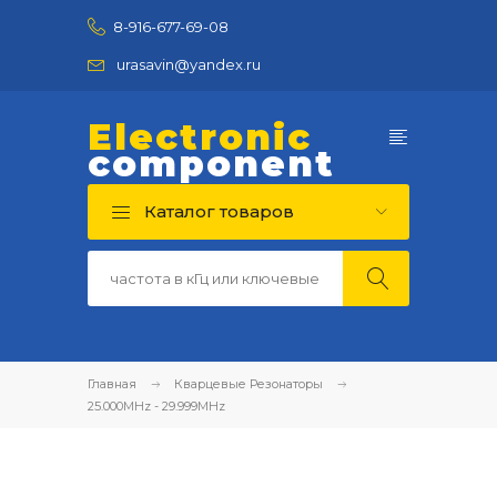
8-916-677-69-08
urasavin@yandex.ru
Electronic
component
Каталог товаров
Главная
Кварцевые Резонаторы
25.000MHz - 29.999MHz