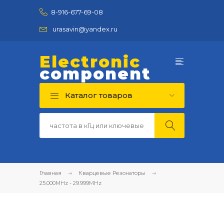
8-916-677-69-08
urasavin@yandex.ru
Electronic
component
Каталог товаров
Главная
Кварцевые Резонаторы
25.000MHz - 29.999MHz