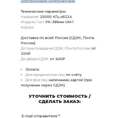
электронными компонентами
Технические параметры:
Название:
25000 КГц к6224
Модель / тип:
РК-386мм UM-1
Корпус:
Доставка по всей России (СДЭК, Почта
России)
До пункта выдачи СДЭК, Почта России:
от
200₽
До двери СДЭК:
от 400₽
Оплата:
Для юридических лиц:
по счёту
Для физ лиц:
наличными, картой (при
получении через СДЭК)
УТОЧНИТЬ СТОИМОСТЬ /
СДЕЛАТЬ ЗАКАЗ:
E-mail отправителя
*
: