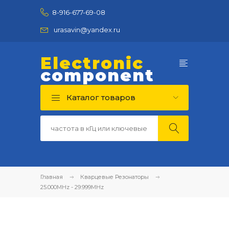
8-916-677-69-08
urasavin@yandex.ru
Electronic
component
Каталог товаров
Главная
Кварцевые Резонаторы
25.000MHz - 29.999MHz