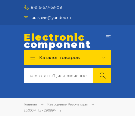
8-916-677-69-08
urasavin@yandex.ru
Electronic
component
Каталог товаров
Главная
Кварцевые Резонаторы
25.000MHz - 29.999MHz