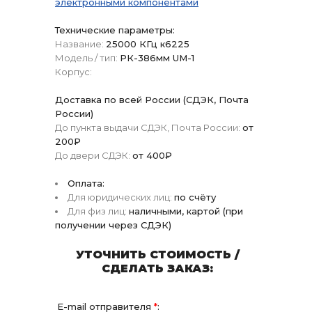
электронными компонентами
Технические параметры:
Название:
25000 КГц к6225
Модель / тип:
РК-386мм UM-1
Корпус:
Доставка по всей России (СДЭК, Почта
России)
До пункта выдачи СДЭК, Почта России:
от
200₽
До двери СДЭК:
от 400₽
Оплата:
Для юридических лиц:
по счёту
Для физ лиц:
наличными, картой (при
получении через СДЭК)
УТОЧНИТЬ СТОИМОСТЬ /
СДЕЛАТЬ ЗАКАЗ:
E-mail отправителя
*
: