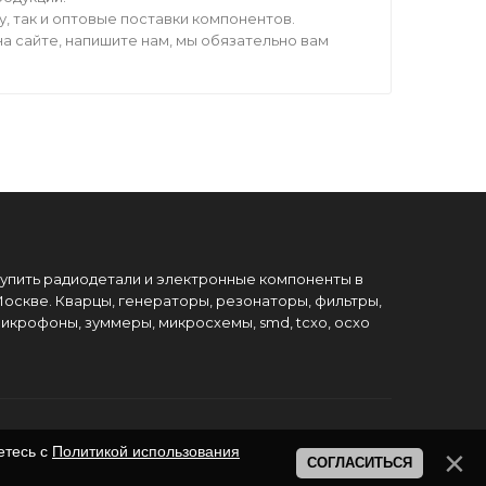
 так и оптовые поставки компонентов.
а сайте, напишите нам, мы обязательно вам
упить радиодетали и электронные компоненты в
оскве. Кварцы, генераторы, резонаторы, фильтры,
икрофоны, зуммеры, микросхемы, smd, tcxo, ocxo
етесь с
Политикой использования
СОГЛАСИТЬСЯ