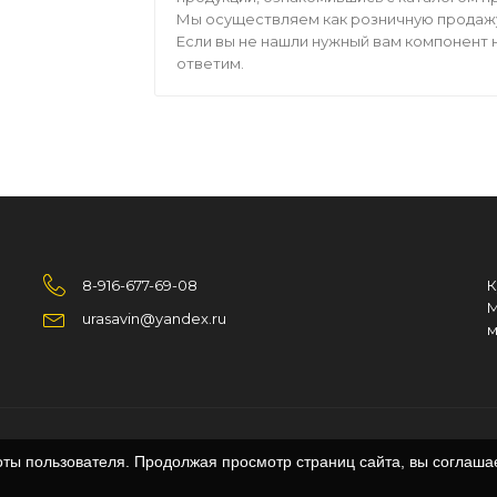
Мы осуществляем как розничную продажу,
Если вы не нашли нужный вам компонент н
ответим.
8-916-677-69-08
К
М
urasavin@yandex.ru
м
оты пользователя. Продолжая просмотр страниц сайта, вы соглаша