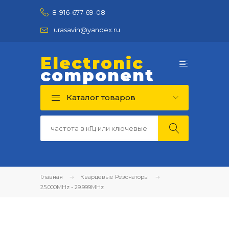
8-916-677-69-08
urasavin@yandex.ru
Electronic
component
Каталог товаров
Главная
Кварцевые Резонаторы
25.000MHz - 29.999MHz