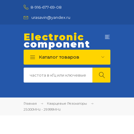
8-916-677-69-08
urasavin@yandex.ru
Electronic
component
Каталог товаров
Главная
Кварцевые Резонаторы
25.000MHz - 29.999MHz