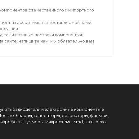
компонентов отечественного и импортного
нент из ассортимента поставляемой нами
родукции.
 так и оптовые поставки компонентов.
а сайте, напишите нам, мы обязательно вам
упить радиодетали и электронные компоненты в
оскве. Кварцы, генераторы, резонаторы, фильтры,
икрофоны, зуммеры, микросхемы, smd, tcxo, ocxo