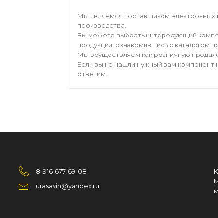
Мы являемся поставщиком электронных 
производства.
Вы можете выбрать интересующий компо
продукции, ознакомившись с каталогом п
Мы осуществляем как розничную продажу,
Если вы не нашли нужный вам компонент н
ответим.
8-916-677-69-08
К
М
urasavin@yandex.ru
м