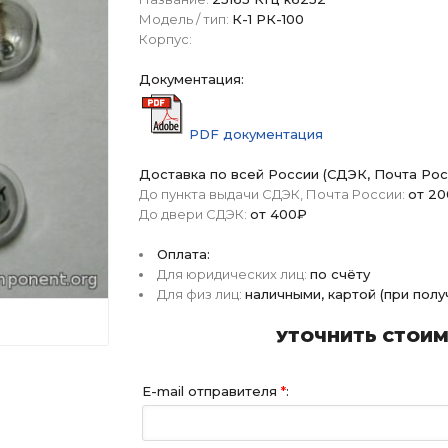
Модель / тип:
К-1 РК-100
Корпус:
Документация:
PDF документация
Доставка по всей России (СДЭК, Почта Рос
До пункта выдачи СДЭК, Почта России:
от 2
До двери СДЭК:
от 400₽
Оплата:
Для юридических лиц:
по счёту
Для физ лиц:
наличными, картой (при пол
УТОЧНИТЬ СТОИМО
E-mail отправителя
*
: