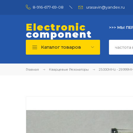
8-916-677-69-08
urasavin@yandex.ru
Electronic
>>> МЫ ПЕ
component
Каталог товаров
Главная
Кварцевые Резонаторы
25.000MHz - 29.999M