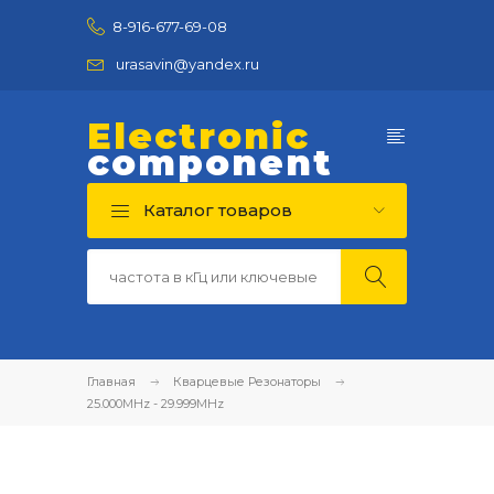
8-916-677-69-08
urasavin@yandex.ru
Electronic
component
Каталог товаров
Главная
Кварцевые Резонаторы
25.000MHz - 29.999MHz