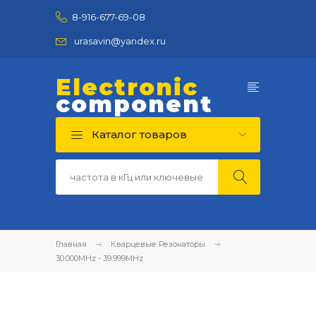
8-916-677-69-08
urasavin@yandex.ru
Electronic
component
Каталог товаров
Главная
Кварцевые Резонаторы
30.000MHz - 39.999MHz