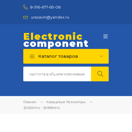
8-916-677-69-08
urasavin@yandex.ru
Electronic
component
Каталог товаров
Главная
Кварцевые Резонаторы
30.000MHz - 39.999MHz