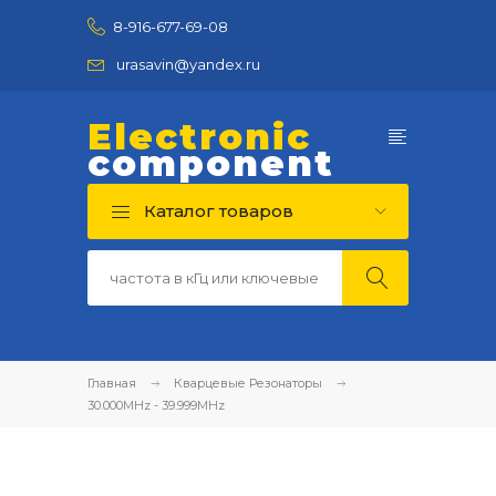
8-916-677-69-08
urasavin@yandex.ru
Electronic
component
Каталог товаров
Главная
Кварцевые Резонаторы
30.000MHz - 39.999MHz