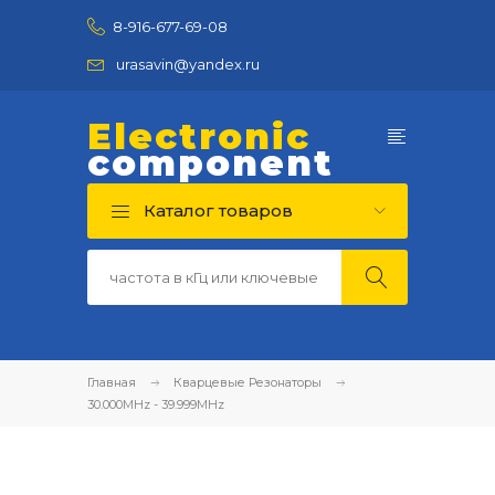
8-916-677-69-08
urasavin@yandex.ru
Electronic
component
Каталог товаров
Главная
Кварцевые Резонаторы
30.000MHz - 39.999MHz