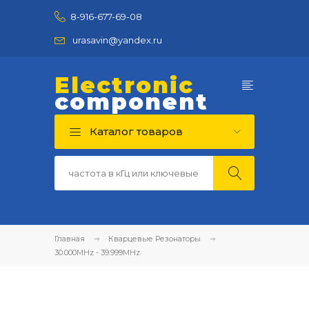
8-916-677-69-08
urasavin@yandex.ru
Electronic
component
Каталог товаров
Главная
Кварцевые Резонаторы
30.000MHz - 39.999MHz