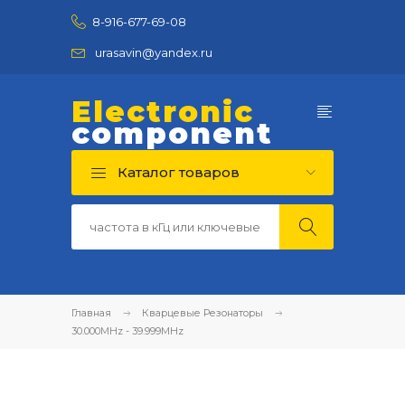
8-916-677-69-08
urasavin@yandex.ru
Electronic
component
Каталог товаров
Главная
Кварцевые Резонаторы
30.000MHz - 39.999MHz