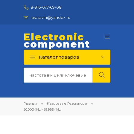
8-916-677-69-08
urasavin@yandex.ru
Electronic
component
Каталог товаров
Главная
Кварцевые Резонаторы
50.000MHz - 59.999MHz