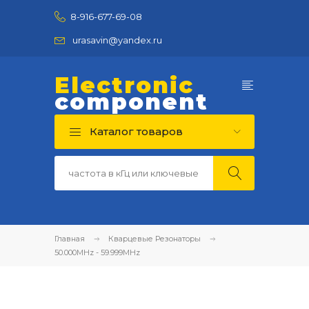
8-916-677-69-08
urasavin@yandex.ru
Electronic
component
Каталог товаров
Главная
Кварцевые Резонаторы
50.000MHz - 59.999MHz