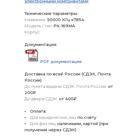
электронными компонентами
Технические параметры:
Название:
50000 КГц к7854
Модель / тип:
РК-169МА
Корпус:
Документация:
PDF документация
Доставка по всей России (СДЭК, Почта
России)
До пункта выдачи СДЭК, Почта России:
от
200₽
До двери СДЭК:
от 400₽
Оплата:
Для юридических лиц:
по счёту
Для физ лиц:
наличными, картой (при
получении через СДЭК)