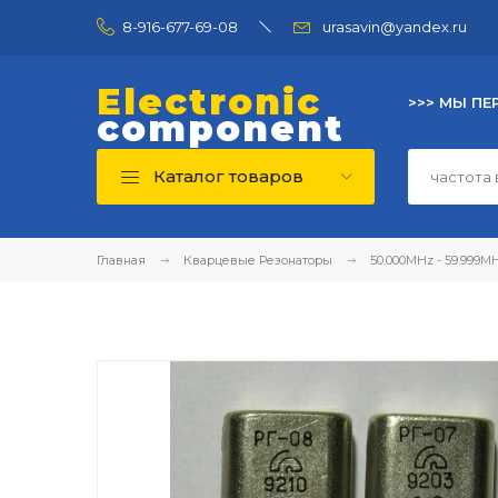
8-916-677-69-08
urasavin@yandex.ru
Electronic
>>> МЫ ПЕ
component
Каталог товаров
Главная
Кварцевые Резонаторы
50.000MHz - 59.999M