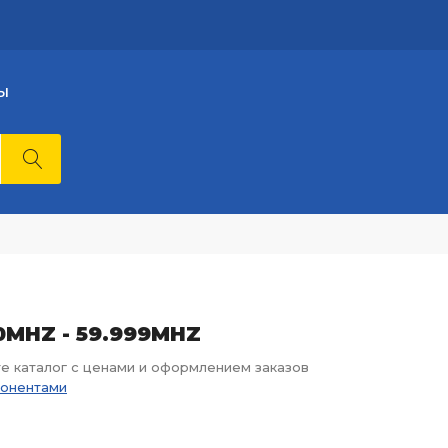
Ы
00MHZ - 59.999MHZ
те каталог с ценами и оформлением заказов
понентами