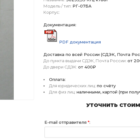
Модель / тип:
РГ-07БА
Корпус:
Документация:
PDF документация
Доставка по всей России (СДЭК, Почта Рос
До пункта выдачи СДЭК, Почта России:
от 2
До двери СДЭК:
от 400₽
Оплата:
Для юридических лиц:
по счёту
Для физ лиц:
наличными, картой (при пол
УТОЧНИТЬ СТОИМО
E-mail отправителя
*
: