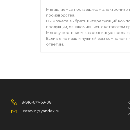
Мы являемся поставщиком электронных 
производства.
Вы можете выбрать интересующий компо
продукции, ознакомившись с каталогом п
Мы осуществляем как розничную продажу,
Если вы не нашли нужный вам компонент н
ответим.
8-916-677-69-08
К
М
urasavin@yandex.ru
м