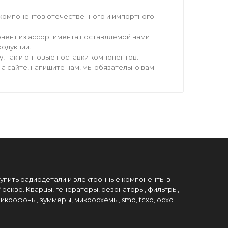
компонентов отечественного и импортного
нент из ассортимента поставляемой нами
родукции.
 так и оптовые поставки компонентов.
а сайте, напишите нам, мы обязательно вам
упить радиодетали и электронные компоненты в
оскве. Кварцы, генераторы, резонаторы, фильтры,
икрофоны, зуммеры, микросхемы, smd, tcxo, ocxo