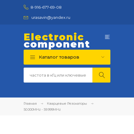
8-916-677-69-08
urasavin@yandex.ru
Electronic
component
Каталог товаров
Главная
Кварцевые Резонаторы
50.000MHz - 59.999MHz