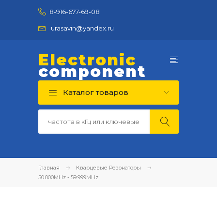
8-916-677-69-08
urasavin@yandex.ru
Electronic
component
Каталог товаров
Главная
Кварцевые Резонаторы
50.000MHz - 59.999MHz