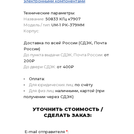
электронными компонентами
Технические параметры:
Название:
50833 КГц к7907
Модель / тип:
UM-1 РК-379ММ
Корпус:
Доставка по всей России (СДЭК, Почта
России)
До пункта выдачи СДЭК, Почта России:
от
200₽
До двери СДЭК:
от 400₽
Оплата:
Для юридических лиц:
по счёту
Для физ лиц:
наличными, картой (при
получении через СДЭК)
УТОЧНИТЬ СТОИМОСТЬ /
СДЕЛАТЬ ЗАКАЗ:
E-mail отправителя
*
: