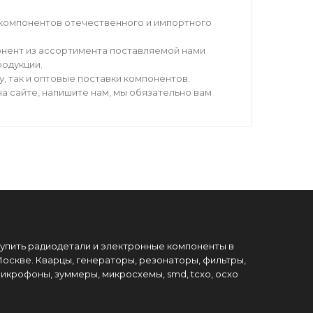
компонентов отечественного и импортного
нент из ассортимента поставляемой нами
родукции.
 так и оптовые поставки компонентов.
а сайте, напишите нам, мы обязательно вам
упить радиодетали и электронные компоненты в
оскве. Кварцы, генераторы, резонаторы, фильтры,
икрофоны, зуммеры, микросхемы, smd, tcxo, ocxo