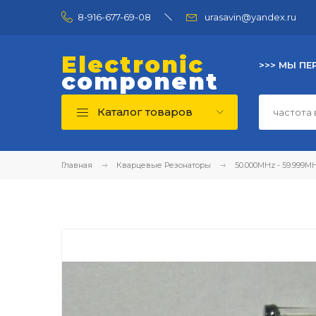
8-916-677-69-08
urasavin@yandex.ru
Electronic
>>> МЫ ПЕ
component
Каталог товаров
Главная
Кварцевые Резонаторы
50.000MHz - 59.999M