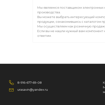
Мы являемся поставщиком электронных 
производства.
Вы можете выбрать интересующий компо
продукции, ознакомившись с каталогом п
Мы осуществляем как розничную продажу,
Если вы не нашли нужный вам компонент н
ответим.
8-916-677-69-08
К
М
urasavin@yandex.ru
м