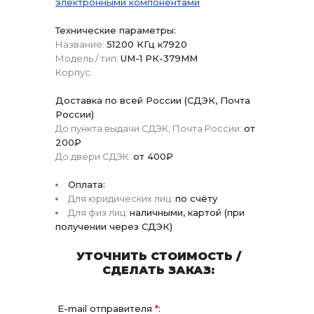
электронными компонентами
Технические параметры:
Название:
51200 КГц к7920
Модель / тип:
UM-1 РК-379ММ
Корпус:
Доставка по всей России (СДЭК, Почта
России)
До пункта выдачи СДЭК, Почта России:
от
200₽
До двери СДЭК:
от 400₽
Оплата:
Для юридических лиц:
по счёту
Для физ лиц:
наличными, картой (при
получении через СДЭК)
УТОЧНИТЬ СТОИМОСТЬ /
СДЕЛАТЬ ЗАКАЗ:
E-mail отправителя
*
: