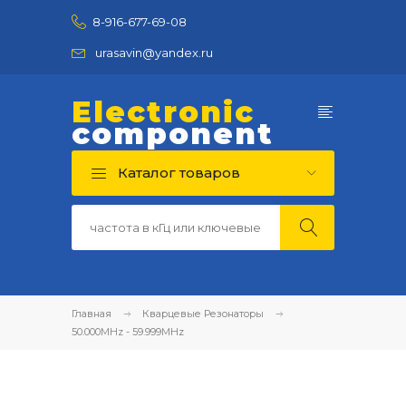
8-916-677-69-08
urasavin@yandex.ru
Electronic
component
Каталог товаров
Главная
Кварцевые Резонаторы
50.000MHz - 59.999MHz