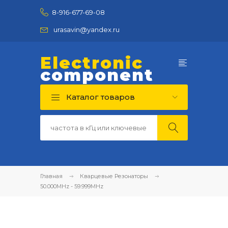
8-916-677-69-08
urasavin@yandex.ru
Electronic
component
Каталог товаров
Главная
Кварцевые Резонаторы
50.000MHz - 59.999MHz