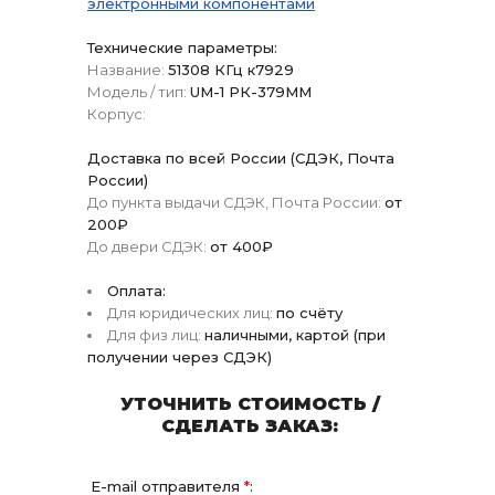
электронными компонентами
Технические параметры:
Название:
51308 КГц к7929
Модель / тип:
UM-1 РК-379ММ
Корпус:
Доставка по всей России (СДЭК, Почта
России)
До пункта выдачи СДЭК, Почта России:
от
200₽
До двери СДЭК:
от 400₽
Оплата:
Для юридических лиц:
по счёту
Для физ лиц:
наличными, картой (при
получении через СДЭК)
УТОЧНИТЬ СТОИМОСТЬ /
СДЕЛАТЬ ЗАКАЗ:
E-mail отправителя
*
: