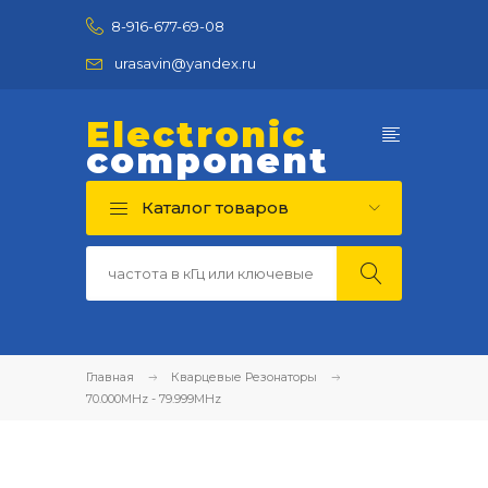
8-916-677-69-08
urasavin@yandex.ru
Electronic
component
Каталог товаров
Главная
Кварцевые Резонаторы
70.000MHz - 79.999MHz