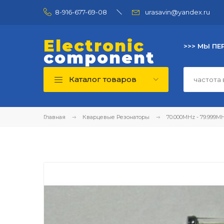
8-916-677-69-08
urasavin@yandex.ru
Electronic
>>> МЫ ПЕ
component
Каталог товаров
Главная
Кварцевые Резонаторы
70.000MHz - 79.999M