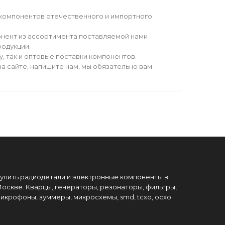
компонентов отечественного и импортного
нент из ассортимента поставляемой нами
родукции.
 так и оптовые поставки компонентов.
а сайте, напишите нам, мы обязательно вам
упить радиодетали и электронные компоненты в
оскве. Кварцы, генераторы, резонаторы, фильтры,
икрофоны, зуммеры, микросхемы, smd, tcxo, ocxo