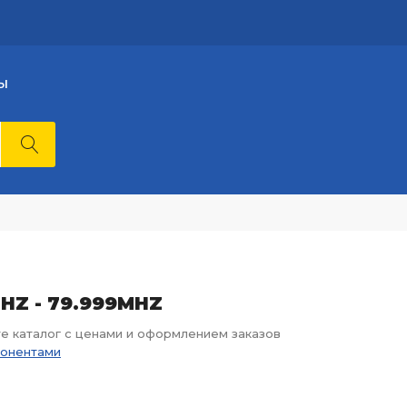
Ы
MHZ - 79.999MHZ
те каталог с ценами и оформлением заказов
понентами