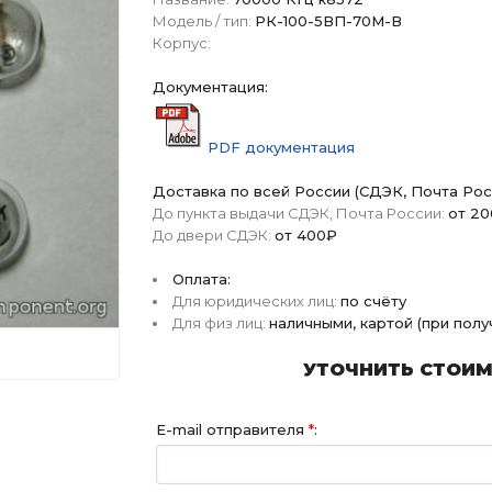
Модель / тип:
РК-100-5ВП-70М-В
Корпус:
Документация:
PDF документация
Доставка по всей России (СДЭК, Почта Рос
До пункта выдачи СДЭК, Почта России:
от 2
До двери СДЭК:
от 400₽
Оплата:
Для юридических лиц:
по счёту
Для физ лиц:
наличными, картой (при пол
УТОЧНИТЬ СТОИМО
E-mail отправителя
*
: