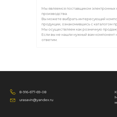
Мы являемся поставщиком электронных 
производства.
Вы можете выбрать интересующий компо
продукции, ознакомившись с каталогом п
Мы осуществляем как розничную продажу,
Если вы не нашли нужный вам компонент н
ответим.
8-916-677-69-08
К
М
urasavin@yandex.ru
м