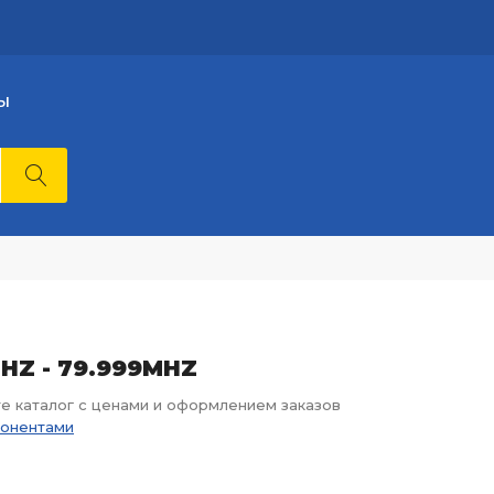
Ы
MHZ - 79.999MHZ
те каталог с ценами и оформлением заказов
понентами