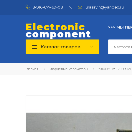
8-916-677-69-08
urasavin@yandex.ru
Electronic
>>> МЫ ПЕ
component
Каталог товаров
Главная
Кварцевые Резонаторы
70.000MHz - 79.999M