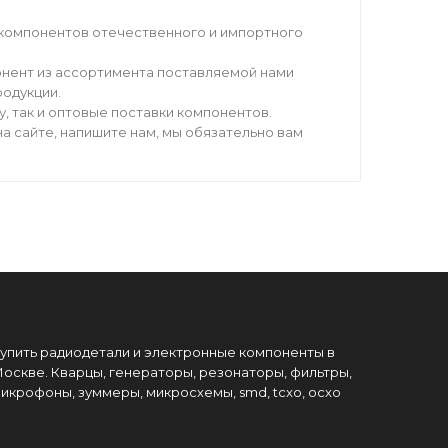
компонентов отечественного и импортного
нент из ассортимента поставляемой нами
родукции.
 так и оптовые поставки компонентов.
а сайте, напишите нам, мы обязательно вам
упить радиодетали и электронные компоненты в
оскве. Кварцы, генераторы, резонаторы, фильтры,
икрофоны, зуммеры, микросхемы, smd, tcxo, ocxo