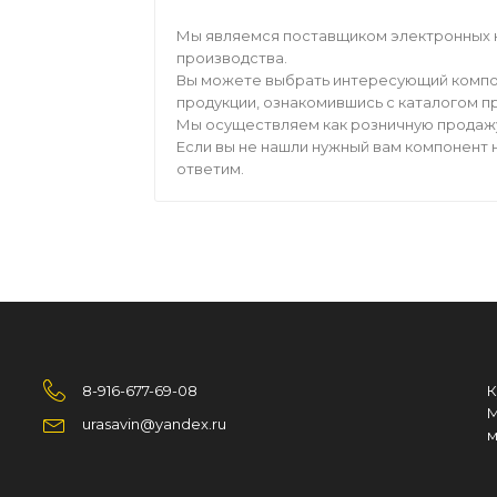
Мы являемся поставщиком электронных 
производства.
Вы можете выбрать интересующий компо
продукции, ознакомившись с каталогом п
Мы осуществляем как розничную продажу,
Если вы не нашли нужный вам компонент н
ответим.
8-916-677-69-08
К
М
urasavin@yandex.ru
м