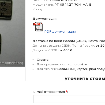
Модель / тип:
РГ-05-14ДТ-70М-МА-В
Корпус:
Документация:
PDF документация
Доставка по всей России (СДЭК, Почта Рос
До пункта выдачи СДЭК, Почта России:
от 2
До двери СДЭК:
от 400₽
Оплата:
Для юридических лиц:
по счёту
Для физ лиц:
наличными, картой (при пол
УТОЧНИТЬ СТОИМО
E-mail отправителя
*
: