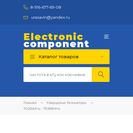
8-916-677-69-08
urasavin@yandex.ru
Electronic
component
Каталог товаров
Главная
Кварцевые Резонаторы
70.000MHz - 79.999MHz