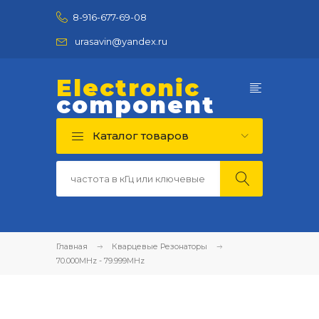
8-916-677-69-08
urasavin@yandex.ru
Electronic
component
Каталог товаров
Главная
Кварцевые Резонаторы
70.000MHz - 79.999MHz