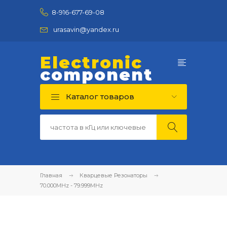
8-916-677-69-08
urasavin@yandex.ru
Electronic
component
Каталог товаров
Главная
Кварцевые Резонаторы
70.000MHz - 79.999MHz