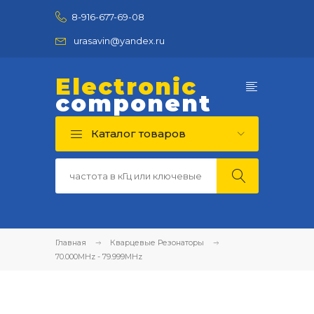
8-916-677-69-08
urasavin@yandex.ru
Electronic
component
Каталог товаров
Главная
Кварцевые Резонаторы
70.000MHz - 79.999MHz