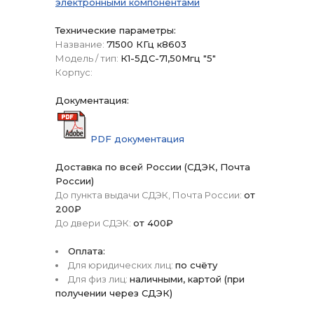
электронными компонентами
Технические параметры:
Название:
71500 КГц к8603
Модель / тип:
К1-5ДС-71,50Мгц "5"
Корпус:
Документация:
PDF документация
Доставка по всей России (СДЭК, Почта
России)
До пункта выдачи СДЭК, Почта России:
от
200₽
До двери СДЭК:
от 400₽
Оплата:
Для юридических лиц:
по счёту
Для физ лиц:
наличными, картой (при
получении через СДЭК)