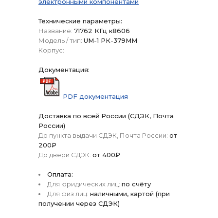
электронными компонентами
Технические параметры:
Название:
71762 КГц к8606
Модель / тип:
UM-1 РК-379ММ
Корпус:
Документация:
PDF документация
Доставка по всей России (СДЭК, Почта
России)
До пункта выдачи СДЭК, Почта России:
от
200₽
До двери СДЭК:
от 400₽
Оплата:
Для юридических лиц:
по счёту
Для физ лиц:
наличными, картой (при
получении через СДЭК)