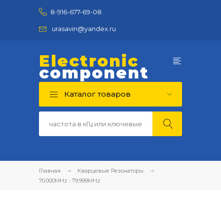
8-916-677-69-08
urasavin@yandex.ru
Electronic
component
Каталог товаров
Главная
Кварцевые Резонаторы
70.000MHz - 79.999MHz