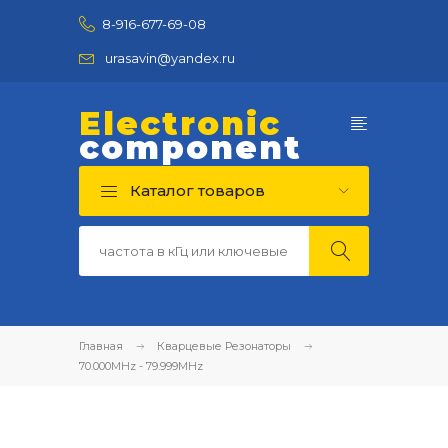
8-916-677-69-08
urasavin@yandex.ru
Electronic
component
Каталог товаров
Главная
Кварцевые Резонаторы
70.000MHz - 79.999MHz