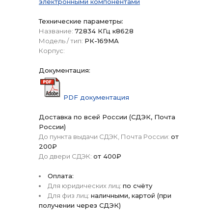
электронными компонентами
Технические параметры:
Название:
72834 КГц к8628
Модель / тип:
РК-169МА
Корпус:
Документация:
PDF документация
Доставка по всей России (СДЭК, Почта
России)
До пункта выдачи СДЭК, Почта России:
от
200₽
До двери СДЭК:
от 400₽
Оплата:
Для юридических лиц:
по счёту
Для физ лиц:
наличными, картой (при
получении через СДЭК)