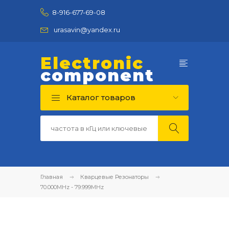
8-916-677-69-08
urasavin@yandex.ru
Electronic
component
Каталог товаров
Главная
Кварцевые Резонаторы
70.000MHz - 79.999MHz