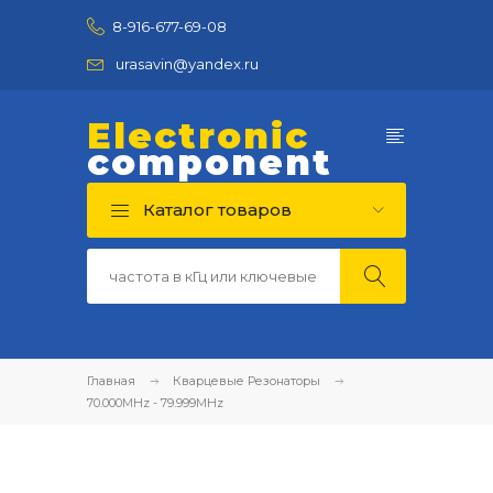
8-916-677-69-08
urasavin@yandex.ru
Electronic
component
Каталог товаров
Главная
Кварцевые Резонаторы
70.000MHz - 79.999MHz