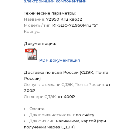
электронными компонентами
Технические параметры:
Название:
72950 КГц к8632
Модель / тип:
К1-5ДС-72,950Мгц "5"
Корпус:
Документация:
PDF документация
Доставка по всей России (СДЭК, Почта
России)
До пункта выдачи СДЭК, Почта России:
от
200₽
До двери СДЭК:
от 400₽
Оплата:
Для юридических лиц:
по счёту
Для физ лиц:
наличными, картой (при
получении через СДЭК)