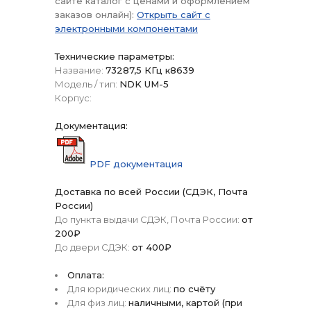
сайте каталог с ценами и оформлением
заказов онлайн):
Открыть сайт с
электронными компонентами
Технические параметры:
Название:
73287,5 КГц к8639
Модель / тип:
NDK UM-5
Корпус:
Документация:
PDF документация
Доставка по всей России (СДЭК, Почта
России)
До пункта выдачи СДЭК, Почта России:
от
200₽
До двери СДЭК:
от 400₽
Оплата:
Для юридических лиц:
по счёту
Для физ лиц:
наличными, картой (при