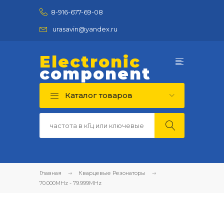
8-916-677-69-08
urasavin@yandex.ru
Electronic
component
Каталог товаров
Главная
Кварцевые Резонаторы
70.000MHz - 79.999MHz