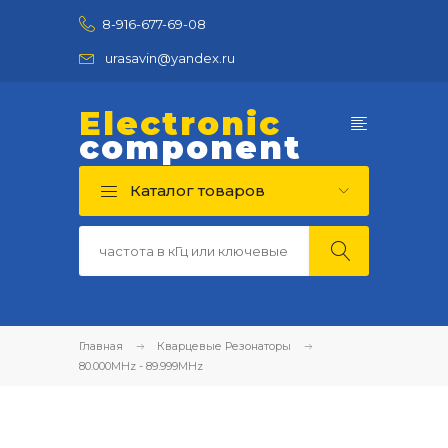
8-916-677-69-08
urasavin@yandex.ru
Electronic
component
Каталог товаров
Главная
Кварцевые Резонаторы
80.000MHz - 89.999MHz