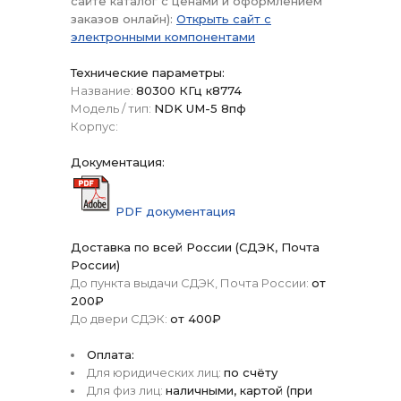
сайте каталог с ценами и оформлением
заказов онлайн):
Открыть сайт с
электронными компонентами
Технические параметры:
Название:
80300 КГц к8774
Модель / тип:
NDK UM-5 8пф
Корпус:
Документация:
PDF документация
Доставка по всей России (СДЭК, Почта
России)
До пункта выдачи СДЭК, Почта России:
от
200₽
До двери СДЭК:
от 400₽
Оплата:
Для юридических лиц:
по счёту
Для физ лиц:
наличными, картой (при