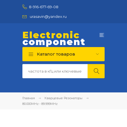
8-916-677-69-08
urasavin@yandex.ru
Electronic
component
Каталог товаров
Главная
Кварцевые Резонаторы
80.000MHz - 89.999MHz