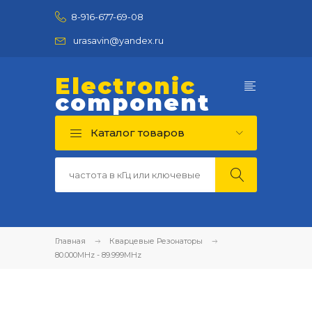
8-916-677-69-08
urasavin@yandex.ru
Electronic
component
Каталог товаров
Главная
Кварцевые Резонаторы
80.000MHz - 89.999MHz