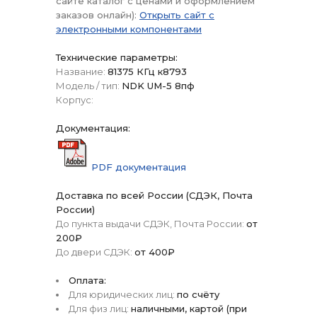
сайте каталог с ценами и оформлением
заказов онлайн):
Открыть сайт с
электронными компонентами
Технические параметры:
Название:
81375 КГц к8793
Модель / тип:
NDK UM-5 8пф
Корпус:
Документация:
PDF документация
Доставка по всей России (СДЭК, Почта
России)
До пункта выдачи СДЭК, Почта России:
от
200₽
До двери СДЭК:
от 400₽
Оплата:
Для юридических лиц:
по счёту
Для физ лиц:
наличными, картой (при