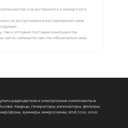
компонентов отечественного и импортного
нент из ассортимента поставляемой нами
родукции.
 так и оптовые поставки компонентов.
а сайте, напишите нам, мы обязательно вам
упить радиодетали и электронные компоненты в
оскве. Кварцы, генераторы, резонаторы, фильтры,
икрофоны, зуммеры, микросхемы, smd, tcxo, ocxo