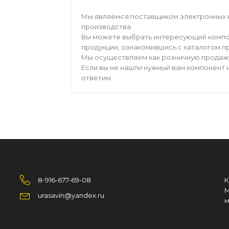
Мы являемся поставщиком электронных 
производства.
Вы можете выбрать интересующий компо
продукции, ознакомившись с каталогом п
Мы осуществляем как розничную продажу,
Если вы не нашли нужный вам компонент н
ответим.
8-916-677-69-08
К
М
urasavin@yandex.ru
м