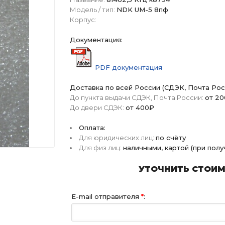
Модель / тип:
NDK UM-5 8пф
Корпус:
Документация:
PDF документация
Доставка по всей России (СДЭК, Почта Рос
До пункта выдачи СДЭК, Почта России:
от 2
До двери СДЭК:
от 400₽
Оплата:
Для юридических лиц:
по счёту
Для физ лиц:
наличными, картой (при пол
УТОЧНИТЬ СТОИМО
E-mail отправителя
*
: