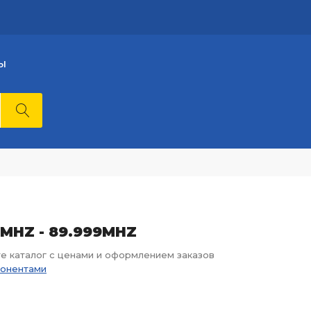
Ы
0MHZ - 89.999MHZ
те каталог с ценами и оформлением заказов
понентами