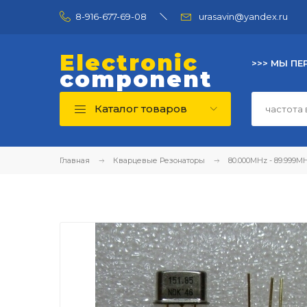
8-916-677-69-08
urasavin@yandex.ru
Electronic
>>> МЫ ПЕ
component
Каталог товаров
Главная
Кварцевые Резонаторы
80.000MHz - 89.999M