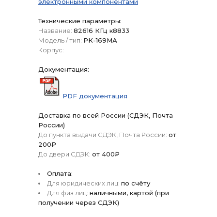
электронными компонентами
Технические параметры:
Название:
82616 КГц к8833
Модель / тип:
РК-169МА
Корпус:
Документация:
PDF документация
Доставка по всей России (СДЭК, Почта
России)
До пункта выдачи СДЭК, Почта России:
от
200₽
До двери СДЭК:
от 400₽
Оплата:
Для юридических лиц:
по счёту
Для физ лиц:
наличными, картой (при
получении через СДЭК)