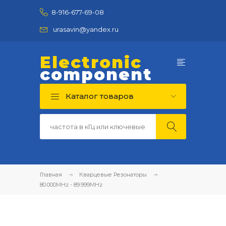
8-916-677-69-08
urasavin@yandex.ru
Electronic
component
Каталог товаров
Главная
Кварцевые Резонаторы
80.000MHz - 89.999MHz