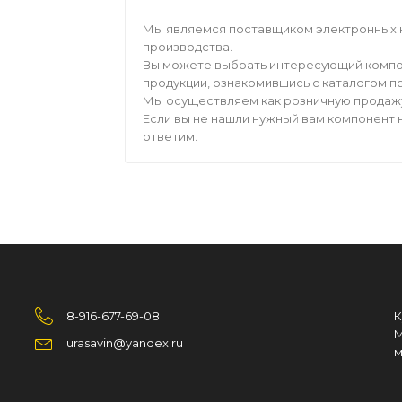
Мы являемся поставщиком электронных 
производства.
Вы можете выбрать интересующий компо
продукции, ознакомившись с каталогом п
Мы осуществляем как розничную продажу,
Если вы не нашли нужный вам компонент н
ответим.
8-916-677-69-08
К
М
urasavin@yandex.ru
м