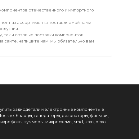
компонентов отечественного и импортного
нент из ассортимента поставляемой нами
родукции.
 так и оптовые поставки компонентов.
а сайте, напишите нам, мы обязательно вам
упить радиодетали и электронные компоненты в
оскве. Кварцы, генераторы, резонаторы, фильтры,
икрофоны, зуммеры, микросхемы, smd, tcxo, ocxo