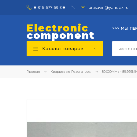
8-916-677-69-08
urasavin@yandex.ru
Electronic
>>> МЫ ПЕ
component
Каталог товаров
Главная
Кварцевые Резонаторы
80.000MHz - 89.999M