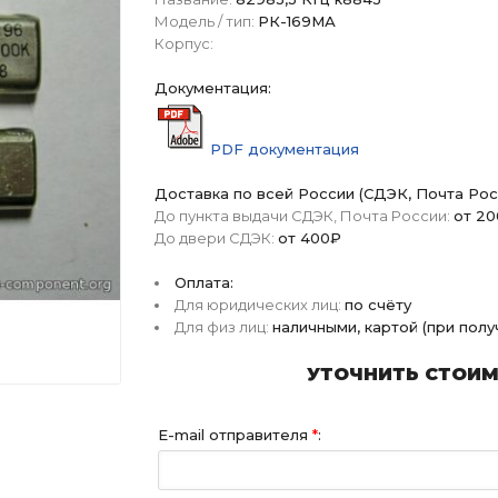
Модель / тип:
РК-169МА
Корпус:
Документация:
PDF документация
Доставка по всей России (СДЭК, Почта Рос
До пункта выдачи СДЭК, Почта России:
от 2
До двери СДЭК:
от 400₽
Оплата:
Для юридических лиц:
по счёту
Для физ лиц:
наличными, картой (при пол
УТОЧНИТЬ СТОИМО
E-mail отправителя
*
: