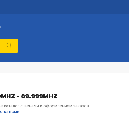
Ы
00MHZ - 89.999MHZ
те каталог с ценами и оформлением заказов
понентами