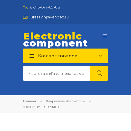
8-916-677-69-08
urasavin@yandex.ru
Electronic
component
Каталог товаров
Главная
Кварцевые Резонаторы
80.000MHz - 89.999MHz