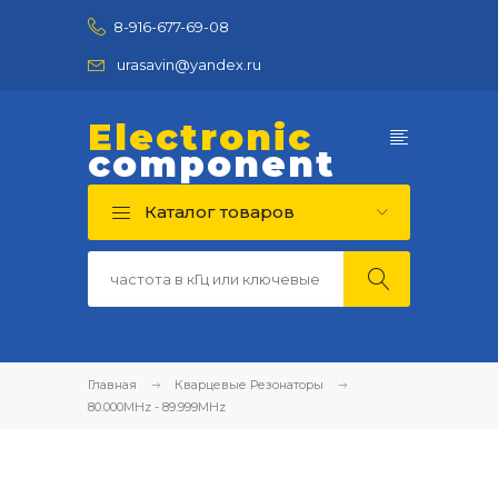
8-916-677-69-08
urasavin@yandex.ru
Electronic
component
Каталог товаров
Главная
Кварцевые Резонаторы
80.000MHz - 89.999MHz