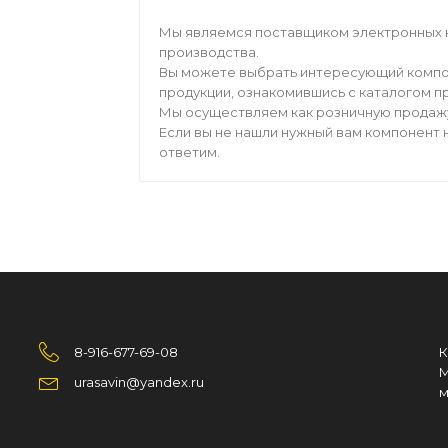
Мы являемся поставщиком электронных 
производства.
Вы можете выбрать интересующий компо
продукции, ознакомившись с каталогом п
Мы осуществляем как розничную продажу,
Если вы не нашли нужный вам компонент н
ответим.
8-916-677-69-08
К
М
urasavin@yandex.ru
м