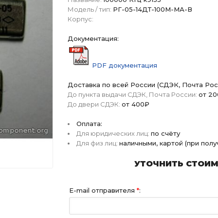
Модель / тип:
РГ-05-14ДТ-100М-МА-В
Корпус:
Документация:
PDF документация
Доставка по всей России (СДЭК, Почта Рос
До пункта выдачи СДЭК, Почта России:
от 2
До двери СДЭК:
от 400₽
Оплата:
Для юридических лиц:
по счёту
Для физ лиц:
наличными, картой (при пол
УТОЧНИТЬ СТОИМО
E-mail отправителя
*
: