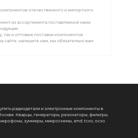
компонентов отечественного и импортного
нент из ассортимента поставляемой нами
родукции.
 так и оптовые поставки компонентов.
а сайте, напишите нам, мы обязательно вам
упить радиодетали и электронные компоненты в
оскве. Кварцы, генераторы, резонаторы, фильтры,
икрофоны, зуммеры, микросхемы, smd, tcxo, ocxo