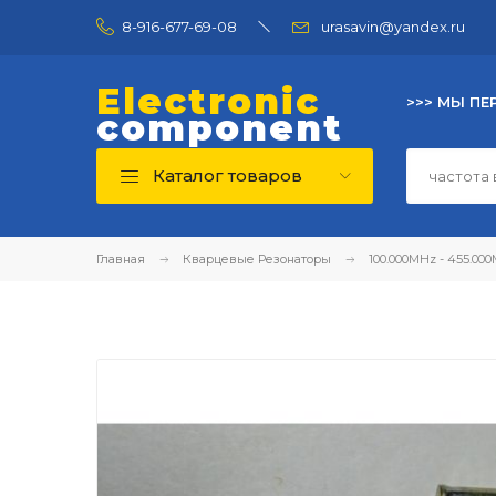
8-916-677-69-08
urasavin@yandex.ru
Electronic
>>> МЫ ПЕ
component
Каталог товаров
Главная
Кварцевые Резонаторы
100.000MHz - 455.00