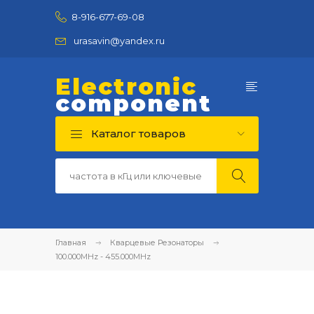
8-916-677-69-08
urasavin@yandex.ru
Electronic
component
Каталог товаров
Главная
Кварцевые Резонаторы
100.000MHz - 455.000MHz